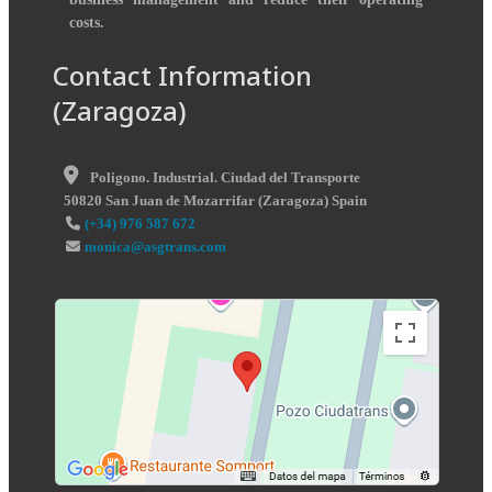
costs.
Contact Information
(Zaragoza)
Poligono. Industrial. Ciudad del Transporte
50820
San Juan de Mozarrifar
(
Zaragoza
)
Spain
(+34) 976 587 672
monica@asgtrans.com