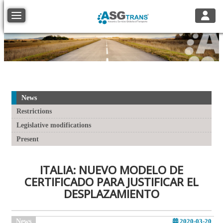
Toggle
Toggle navigation
News
Restrictions
Legislative modifications
Present
ITALIA: NUEVO MODELO DE
CERTIFICADO PARA JUSTIFICAR EL
DESPLAZAMIENTO
News
2020-03-20