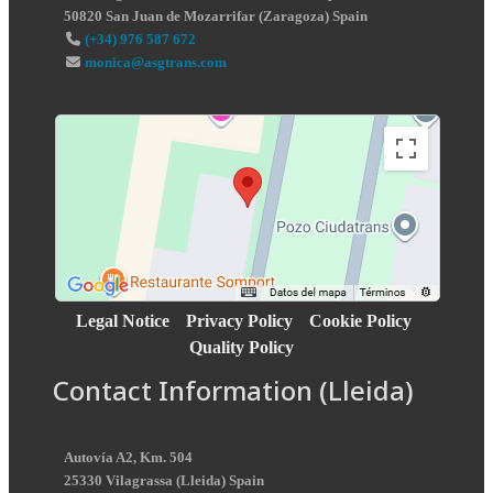
50820
San Juan de Mozarrifar
(
Zaragoza
)
Spain
(+34) 976 587 672
monica@asgtrans.com
Legal Notice
Privacy Policy
Cookie Policy
Quality Policy
Contact Information (Lleida)
Autovía A2, Km. 504
25330
Vilagrassa
(
Lleida
)
Spain