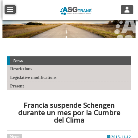
Toggle
Toggle navigation
News
Restrictions
Legislative modifications
Present
Francia suspende Schengen
durante un mes por la Cumbre
del Clima
News
2015-11-12