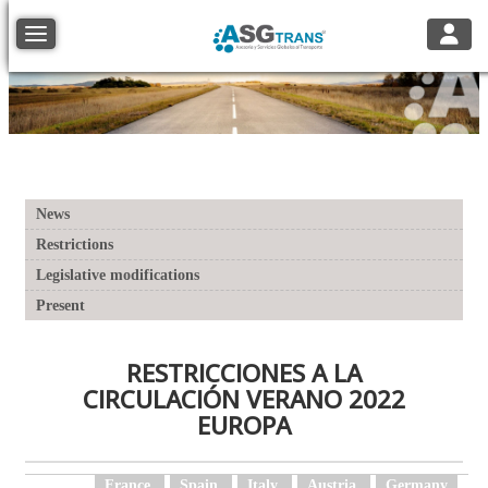
Toggle
Toggle navigation
News
Restrictions
Legislative modifications
Present
RESTRICCIONES A LA
CIRCULACIÓN VERANO 2022
EUROPA
France
Spain
Italy
Austria
Germany