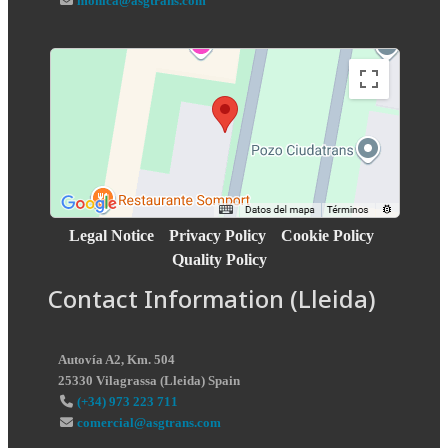
monica@asgtrans.com
Legal Notice
Privacy Policy
Cookie Policy
Quality Policy
Contact Information (Lleida)
Autovía A2, Km. 504
25330
Vilagrassa
(
Lleida
)
Spain
(+34) 973 223 711
comercial@asgtrans.com