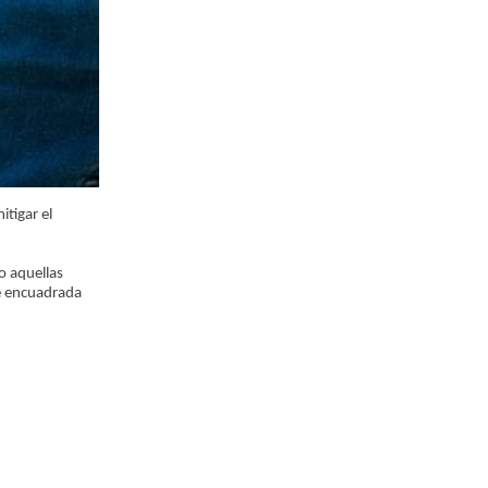
tigar el
ho aquellas
te encuadrada