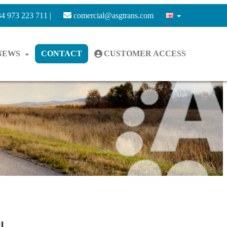
4 973 223 711 |
comercial@asgtrans.com
NEWS
CONTACT
CUSTOMER ACCESS
IL