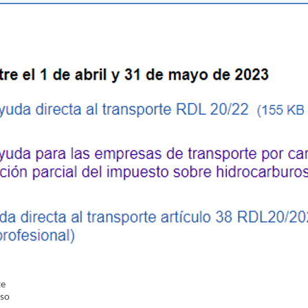
te
eso