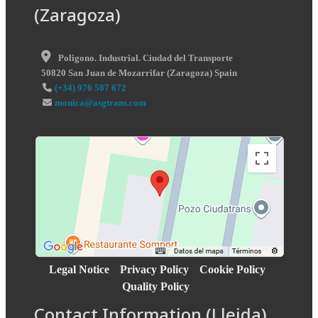
(Zaragoza)
Poligono. Industrial. Ciudad del Transporte
50820
San Juan de Mozarrifar
(
Zaragoza
)
Spain
(+34) 976 587 672
monica@asgtrans.com
Legal Notice
Privacy Policy
Cookie Policy
Quality Policy
Contact Information (Lleida)