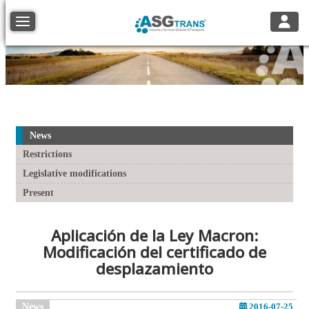
Toggle
Toggle navigation
News
Restrictions
Legislative modifications
Present
Aplicación de la Ley Macron:
Modificación del certificado de
desplazamiento
News
2016-07-25