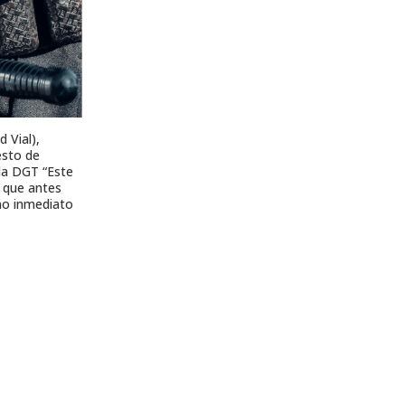
 Vial),
esto de
 la DGT “Este
s que antes
ono inmediato