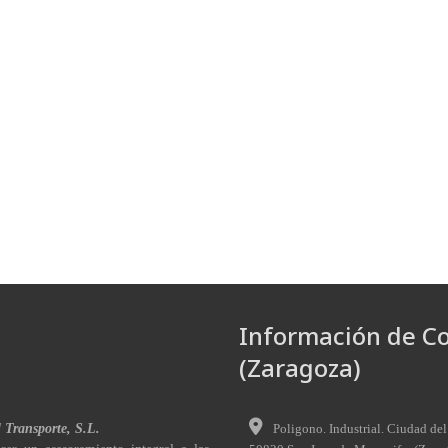
Información de C
(Zaragoza)
l Transporte, S.L.
Poligono. Industrial. Ciudad del