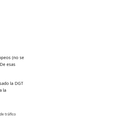
opeos (no se
 De esas
asado la DGT
a la
de tráfico