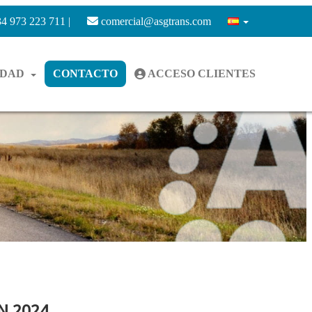
4 973 223 711 |
comercial@asgtrans.com
IDAD
CONTACTO
ACCESO CLIENTES
N 2024