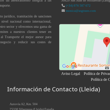
cer un asesoramiento integral a las
50820
San Juan de Mozarrifar
(
Zara
nsporte.
(+34) 976 587 672
monica@asgtrans.com
to jurídico, tramitación de sanciones
a nivel nacional como internacional,
stro sector y ofrecemos una gama de
miten a nuestros clientes tener en
 al Transporte el mejor asesor para
 negocio y reducir sus costes de
Aviso Legal
Política de Priva
Política de 
Información de Contacto (Lleida)
Autovía A2, Km. 504
25330
Vilagrassa
(
Lleida
)
España