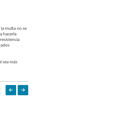
 la multa no se
ra hacerla
resistencia
stados
al sea más