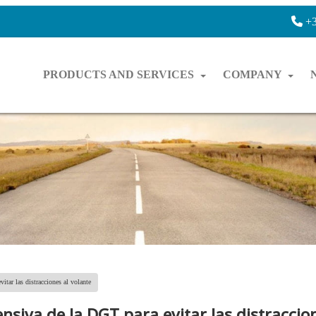
+3
PRODUCTS AND SERVICES
COMPANY
itar las distracciones al volante
siva de la DGT para evitar las distraccion