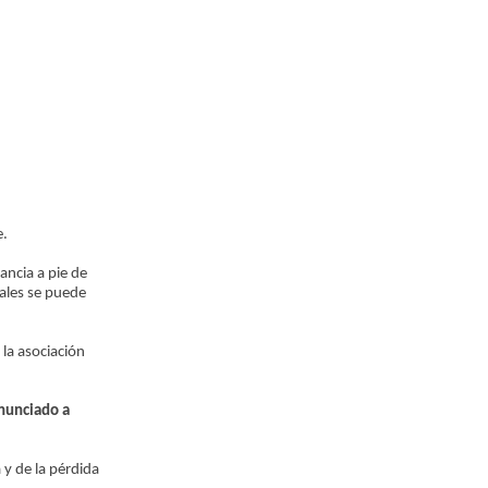
e.
ancia a pie de
uales se puede
 la asociación
nunciado a
 y de la pérdida