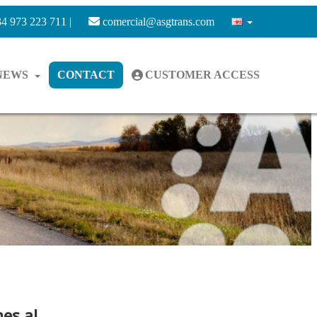
4 973 223 711 |
comercial@asgtrans.com
NEWS
CONTACT
CUSTOMER ACCESS
es al