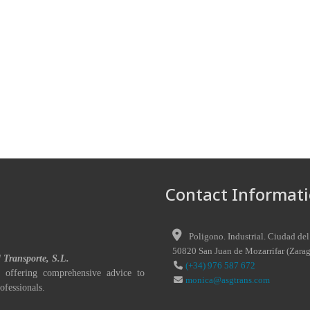
Contact Informati
Poligono. Industrial. Ciudad del
50820
San Juan de Mozarrifar
(
Zara
l Transporte, S.L.
(+34) 976 587 672
 offering comprehensive advice to
monica@asgtrans.com
ofessionals.