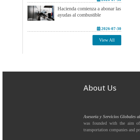
Hacienda comienza a abonar las
ayudas al combustible
2026-07-30
View All
About Us
Asesoría y Servicios Globales a
was founded with the aim of
transportation companies and pr