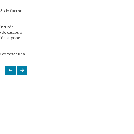
83 lo fueron
cinturón
o de cascos o
bién supone
or cometer una