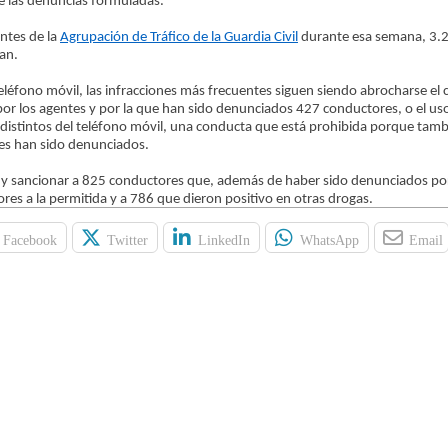
e las denuncias formuladas.
ntes de la
Agrupación de Tráfico de la Guardia Civil
durante esa semana, 3.2
an.
teléfono móvil, las infracciones más frecuentes siguen siendo abrocharse el 
or los agentes y por la que han sido denunciados 427 conductores, o el us
 distintos del teléfono móvil, una conducta que está prohibida porque tam
res han sido denunciados.
r y sancionar a 825 conductores que, además de haber sido denunciados p
ores a la permitida y a 786 que dieron positivo en otras drogas.
Facebook
Twitter
LinkedIn
WhatsApp
Email