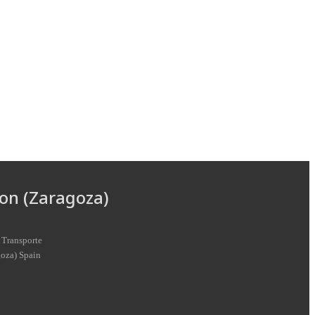
on (Zaragoza)
 Transporte
goza
)
Spain