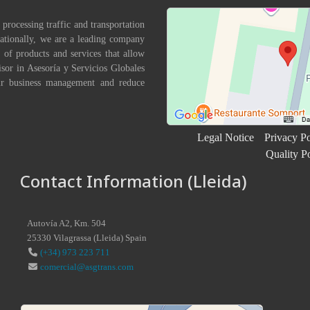
 processing traffic and transportation
nationally, we are a leading company
 of products and services that allow
isor in Asesoría y Servicios Globales
eir business management and reduce
Legal Notice
Privacy Po
Quality P
Contact Information (Lleida)
Autovía A2, Km. 504
25330
Vilagrassa
(
Lleida
)
Spain
(+34) 973 223 711
comercial@asgtrans.com