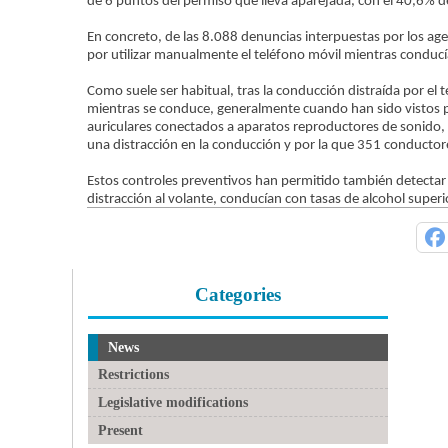
de 6 puntos del permiso que lleva aparejada, con el 40,6% d
En concreto, de las 8.088 denuncias interpuestas por los age
por utilizar manualmente el teléfono móvil mientras conducí
Como suele ser habitual, tras la conducción distraída por el 
mientras se conduce, generalmente cuando han sido vistos p
auriculares conectados a aparatos reproductores de sonido,
una distracción en la conducción y por la que 351 conducto
Estos controles preventivos han permitido también detecta
distracción al volante, conducían con tasas de alcohol superi
Categories
News
Restrictions
Legislative modifications
Present