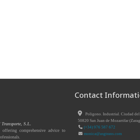
Contact Informati
Poligono. Industrial. Ciudad del
50820
San Juan de Mozarrifar
(
Zara
l Transporte, S.L.
(+34) 976 587 672
 offering comprehensive advice to
monica@asgtrans.com
ofessionals.