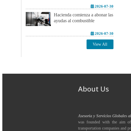
2026-07-30
Hacienda comienza a abonar las
ayudas al combustible
2026-07-30
View All
About Us
Asesoría y Servicios Globales a
was founded with the aim of
transportation companies and pr