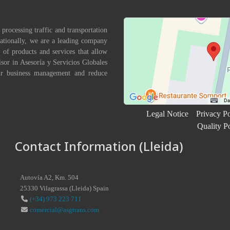
 processing traffic and transportation
nationally, we are a leading company
 of products and services that allow
isor in Asesoría y Servicios Globales
eir business management and reduce
Legal Notice
Privacy Po
Quality P
Contact Information (Lleida)
Autovía A2, Km. 504
25330
Vilagrassa
(
Lleida
)
Spain
(+34) 973 223 711
comercial@asgtrans.com