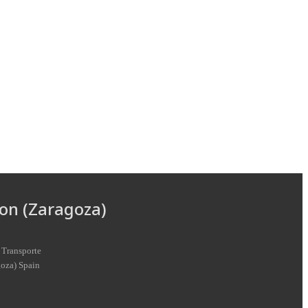
on (Zaragoza)
 Transporte
goza
)
Spain