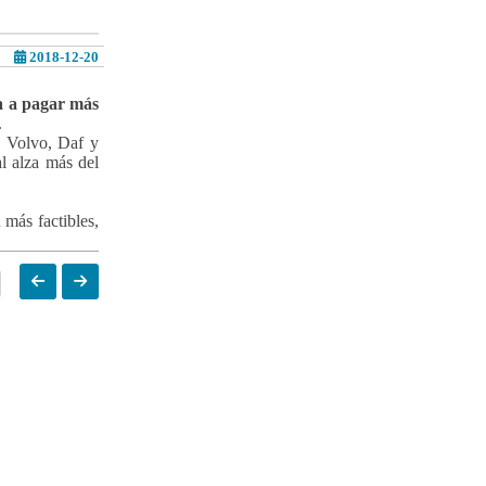
2018-12-20
ña a pagar más
.
, Volvo, Daf y
al alza más del
más factibles,