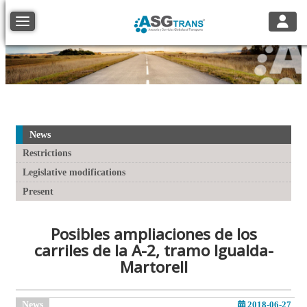
Toggle
Toggle navigation
News
Restrictions
Legislative modifications
Present
Posibles ampliaciones de los
carriles de la A-2, tramo Igualda-
Martorell
News
2018-06-27