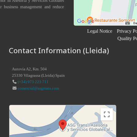
isor in Asesoría y Servicios Globales
eir business management and reduce
Legal Notice
Privacy Po
Quality P
Contact Information (Lleida)
Autovía A2, Km. 504
25330
Vilagrassa
(
Lleida
)
Spain
(+34) 973 223 711
comercial@asgtrans.com