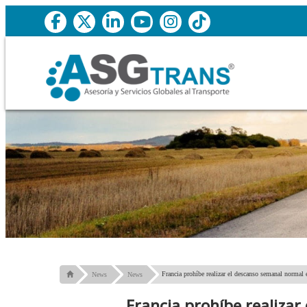
Francia prohíbe realizar el descanso semanal normal
News
News
Francia prohíbe realiza