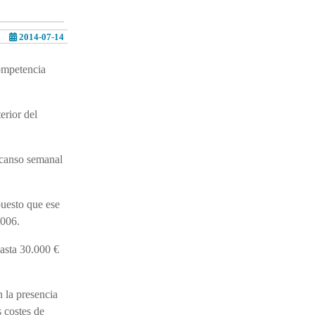
2014-07-14
competencia
erior del
scanso semanal
puesto que ese
2006.
hasta 30.000 €
 la presencia
 costes de