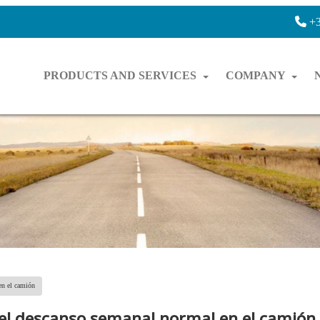
+3
PRODUCTS AND SERVICES
COMPANY
 en el camión
r el descanso semanal normal en el camión