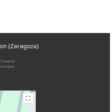
on (Zaragoza)
 Transporte
goza
)
Spain