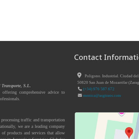
Contact Informati
Poligono. Industrial. Ciudad del
50820
San Juan de Mozarrifar
(
Zara
l Transporte, S.L.
(+34) 976 587 672
 offering comprehensive advice to
monica@asgtrans.com
ofessionals.
 processing traffic and transportation
nationally, we are a leading company
 of products and services that allow