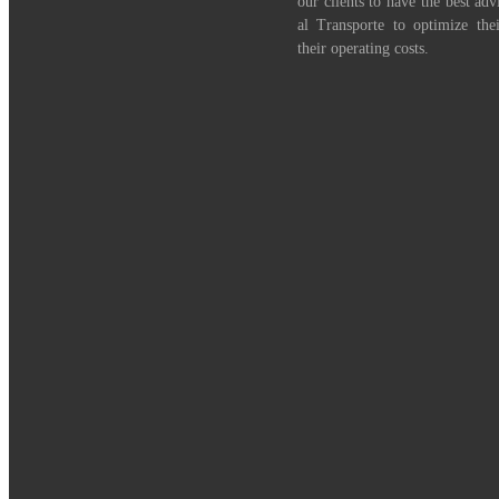
our clients to have the best adv
al Transporte to optimize th
their operating costs.