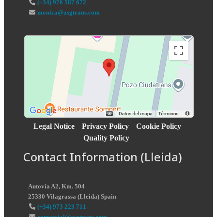
(+34) 976 587 672
monica@asgtrans.com
Legal Notice
Privacy Policy
Cookie Policy
Quality Policy
Contact Information (Lleida)
Autovía A2, Km. 504
25330
Vilagrassa
(
Lleida
)
Spain
(+34) 973 223 711
comercial@asgtrans.com